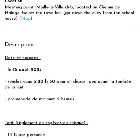
Location
Meeting point: Mailly-la-Ville club, located on Chemin de
Halage, below the town hall (go down the alley from the school
house) (
Map
)
Description
Date et horaires :
- le
16 août
2025
- rendez-vous à
20 h 30
pour un départ peu avant la tombée
de la nuit
- promenade de minimum 2 heures
Tarif (règlement en espèces ou chèque) :
- 15 € par personne